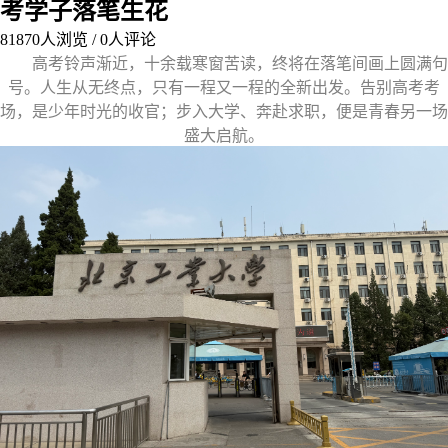
考学子落笔生花
81870
人浏览 /
0
人评论
高考铃声渐近，十余载寒窗苦读，终将在落笔间画上圆满句
号。人生从无终点，只有一程又一程的全新出发。告别高考考
场，是少年时光的收官；步入大学、奔赴求职，便是青春另一场
盛大启航。