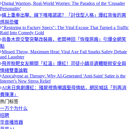
Digital Warriors, Real-World Worries: The Paradox of the 'Crusader
Personality'
線上重拳出擊、線下唯唯諾諾？「討伐型人格」爆紅背後的爽
感與恐懼
"Restoring to Factory Specs": The Viral Excuse That Turned a Traffic
Raid Into Comedy Gold
烏魯木齊交警突擊改裝廠，老闆神回「恢復原廠」引爆全網笑
點
Missed Throw, Maximum Heat: Viral Axe Fail Sparks Safety Debate
and Laughter
飛斧脫靶女友瞬間「紅溫」爆紅！司徒小鎮非遺體驗掀安全與
情緒雙重論戰
Apocalypse as Therapy: Why AI-Generated 'Anti-Saint' Satire is the
Internet’s New Stress Relief
AI末日爽劇爆紅：殭屍視角嘲諷聖母情結，網民喊話「別再消
費陳澤」
热门标签
一万个为什么
招聘
华音播放器