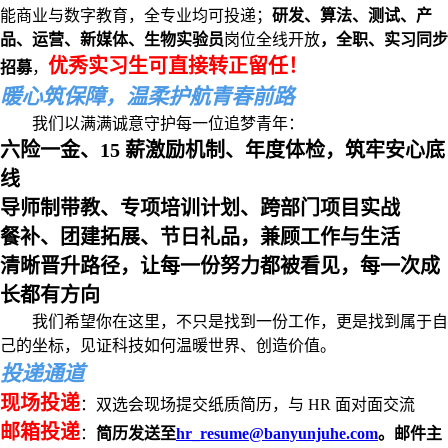
能商业与数字教育，全专业均可投递；
研发、算法、测试、产
品、运营、新媒体、生物实验员
岗位全线开放
，全职、实习同步
优秀实习生可直接转正留任！
招募
，
暖心筑保障，温柔护航青春前路
我们以满满诚意守护每一位追梦青年：
六险一金、15 薪激励机制、年度体检，筑牢安心底
线
导师制带教、专项培训计划、跨部门项目实战
餐补、团建拓展、节日礼品，兼顾工作与生活
清晰晋升路径，让每一份努力都被看见，每一次成
长都有方向
我们希望你在这里，不只是找到一份工作，更是找到属于自
己的坐标，见证科技如何温暖世界、创造价值。
投递通道
现场投递
：双选会现场提交纸质简历，与 HR 面对面交流
邮箱投递
：
简历发送至
hr_resume@banyunjuhe.com
。邮件主