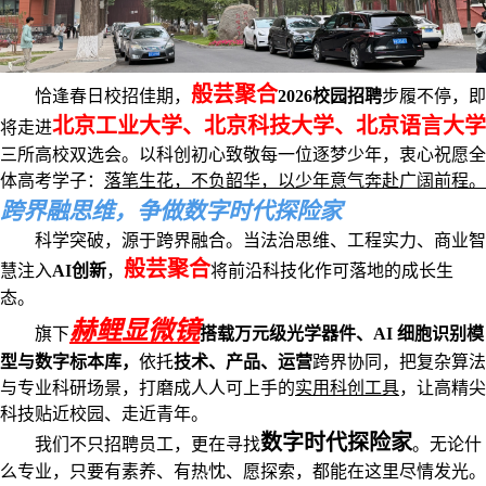
般芸聚合
恰逢春日校招佳期，
2026校园招聘
步履不停，即
北京工业大学、北京科技大学、北京语言大学
将走进
三所高校双选会。以科创初心致敬每一位逐梦少年，衷心祝愿全
体高考学子：
落笔生花，不负韶华，以少年意气奔赴广阔前程。
跨界融思维，争做数字时代探险家
科学突破，源于跨界融合。当法治思维、工程实力、商业智
般芸聚合
慧注入
AI创新
，
将前沿科技化作可落地的成长生
态。
赫鲤显微镜
旗下
搭载万元级光学器件、AI 细胞识别模
型与数字标本库，
依托
技术、产品、运营
跨界协同，把复杂算法
与专业科研场景，打磨成人人可上手的
实用科创工具
，让高精尖
科技贴近校园、走近青年。
数字时代探险家
我们不只招聘员工，更在寻找
。无论什
么专业，只要有素养、有热忱、愿探索，都能在这里尽情发光。