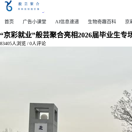
首页
广告小课堂
AI信息速递
生物奇趣百科
京
“京彩就业”般芸聚合亮相2026届毕业生
83405
人浏览 /
0
人评论