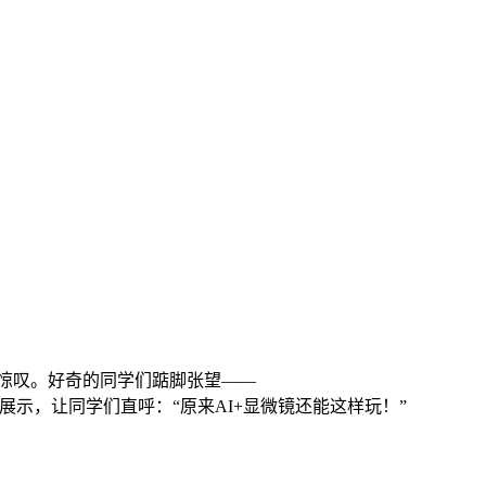
的惊叹。好奇的同学们踮脚张望——
示，让同学们直呼：“原来AI+显微镜还能这样玩！”