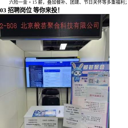
六险一金 + 15 薪，叠加餐补、团建、节日关怀等多重
03 招聘岗位 等你来投！