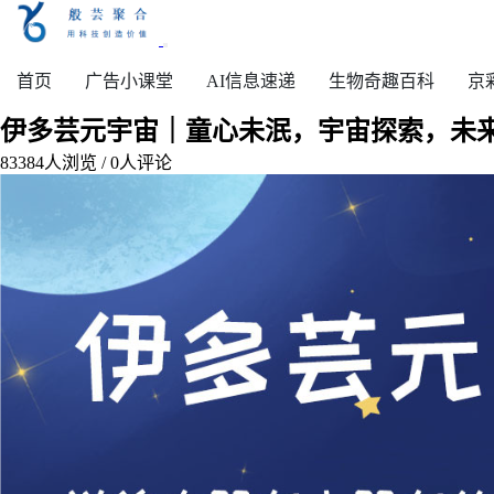
首页
广告小课堂
AI信息速递
生物奇趣百科
京
伊多芸元宇宙｜童心未泯，宇宙探索，未
83384
人浏览 /
0
人评论