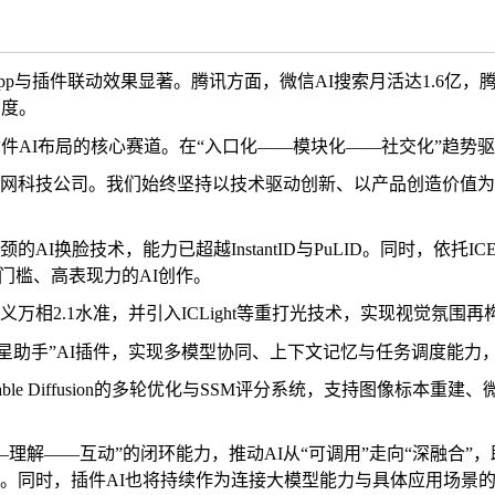
原生App与插件联动效果显著。腾讯方面，微信AI搜索月活达1.
深度。
件AI布局的核心赛道。在“入口化——模块化——社交化”趋势
网科技公司。
我们始终坚持以技术驱动创新、以产品创造价值为
。
脸技术，能力已超越InstantID与PuLID。同时，依托ICEdi
门槛、高表现力的AI创作。
万相2.1水准，并引入ICLight等重打光技术，实现视觉氛
蓝星助手”AI插件，实现多模型协同、上下文记忆与任务调度能
ble Diffusion的多轮优化与SSM评分系统，支持图像标
—理解——互动”的闭环能力，推动AI从“可调用”走向“深融合
。同时，插件AI也将持续作为连接大模型能力与具体应用场景的