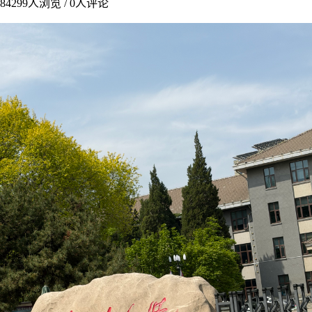
84299
人浏览 /
0
人评论