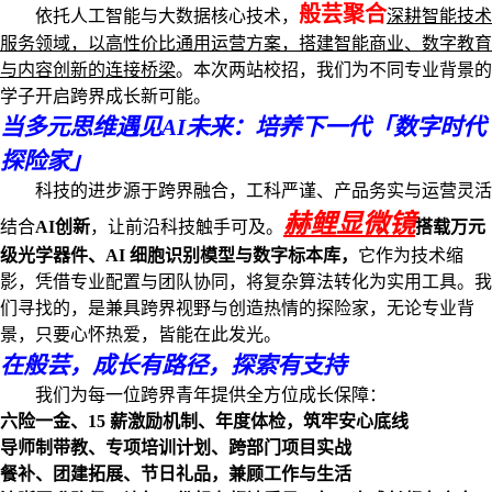
般芸聚合
依托人工智能与大数据核心技术，
深耕智能技术
服务领域，以高性价比通用运营方案，搭建智能商业、数字教育
与内容创新的连接桥梁
。本次两站校招，我们为不同专业背景的
学子开启跨界成长新可能。
当多元思维遇见AI未来：培养下一代「数字时代
探险家」
科技的进步源于跨界融合，工科严谨、产品务实与运营灵活
赫鲤显微镜
结合
AI创新
，让前沿科技触手可及。
搭载万元
级光学器件、AI 细胞识别模型与数字标本库，
它
作为技术缩
影，凭借专业配置与团队协同，将复杂算法转化为实用工具。我
们寻找的，是兼具跨界视野与创造热情的探险家，无论专业背
景，只要心怀热爱，皆能在此发光。
在般芸，成长有路径，探索有支持
我们为每一位跨界青年提供全方位成长保障：
六险一金、15 薪激励机制、年度体检，筑牢安心底线
导师制带教、专项培训计划、跨部门项目实战
餐补、团建拓展、节日礼品，兼顾工作与生活