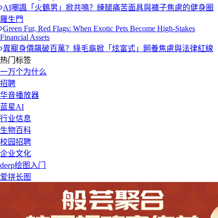
AI嘲諷「火鶴男」掀共鳴？練腿痛苦面具與褲子焦慮的健身圈
羅生門
Green Fur, Red Flags: When Exotic Pets Become High-Stakes
Financial Assets
異寵身價飆破百萬？綠毛龜掀「炫富式」飼養焦慮與法律紅線
热门标签
一万个为什么
招聘
华音播放器
蓝星AI
行业信息
生物百科
校园招聘
企业文化
deep绘图入门
爱拼长图