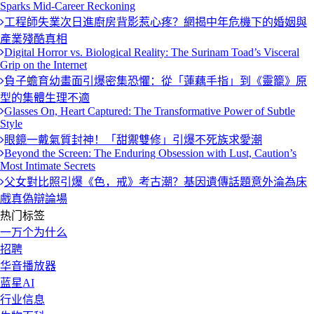
Sparks Mid-Career Reckoning
工程師失業次日進廚房背影惹心疼？網揭中年危機下的婚姻與
產業殘酷真相
Digital Horror vs. Biological Reality: The Surinam Toad’s Visceral
Grip on the Internet
負子蟾育幼畫面引爆密集恐懼：從「蓮藕手指」到《靈籠》原
型的集體生理不適
Glasses On, Heart Captured: The Transformative Power of Subtle
Style
眼鏡一戴氣質封神！「甜禦雙修」引爆不死族求愛潮
Beyond the Screen: The Enduring Obsession with Lust, Caution’s
Most Intimate Secrets
父女對比照引爆《色，戒》考古潮？基因遺傳話題意外淪為床
戲真偽辯論場
热门标签
一万个为什么
招聘
华音播放器
蓝星AI
行业信息