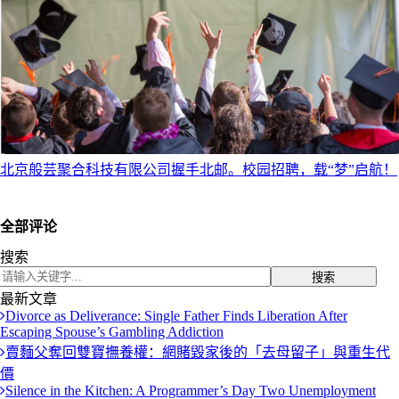
北京般芸聚合科技有限公司握手北邮。校园招聘，载“梦”启航！
全部评论
搜索
搜索
最新文章
Divorce as Deliverance: Single Father Finds Liberation After
Escaping Spouse’s Gambling Addiction
賣麵父奪回雙寶撫養權：網賭毀家後的「去母留子」與重生代
價
Silence in the Kitchen: A Programmer’s Day Two Unemployment