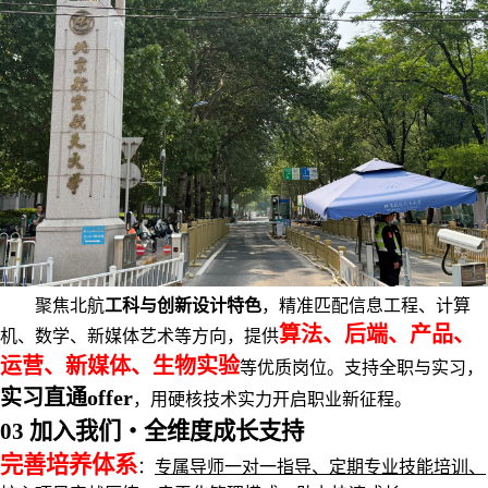
聚焦北航
工科与创新设计特色
，精准匹配信息工程、计算
算法、后端、产品、
机、数学、新媒体艺术等方向，提供
运营、新媒体、生物实验
等优质岗位。支持全职与实习，
实习直通offer
，用硬核技术实力开启职业新征程。
03 加入我们・全维度成长支持
完善培养体系
：
专属导师一对一指导、定期专业技能培训、