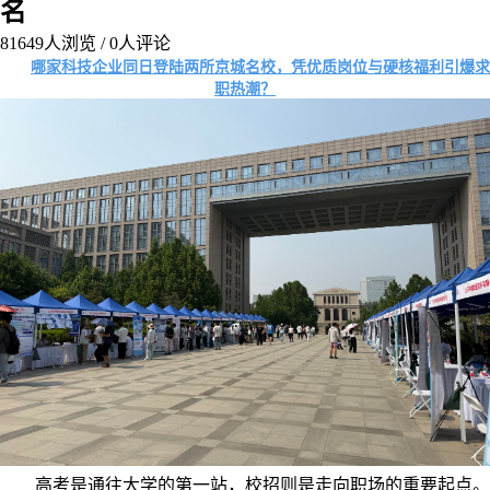
名
81649
人浏览 /
0
人评论
哪家科技企业同日登陆两所京城名校，凭优质岗位与硬核福利引爆求
职热潮？
高考是通往大学的第一站，校招则是走向职场的重要起点。