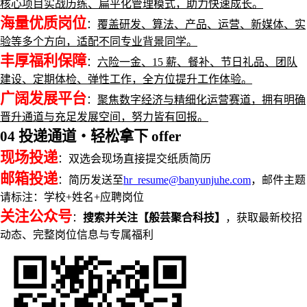
核心项目实战历练、扁平化管理模式，助力快速成长。
海量优质岗位
：
覆盖研发、算法、产品、运营、新媒体、实
验等多个方向，适配不同专业背景同学。
丰厚福利保障
：
六险一金、15 薪、餐补、节日礼品、团队
建设、定期体检、弹性工作，全方位提升工作体验。
广阔发展平台
：
聚焦数字经济与精细化运营赛道，拥有明确
晋升通道与充足发展空间，努力皆有回报。
04 投递通道・轻松拿下 offer
现场投递
：双选会现场直接提交纸质简历
邮箱投递
：简历发送至
hr_resume@banyunjuhe.com
，邮件主题
请标注：学校+姓名+应聘岗位
关注公众号
：
搜索并关注【般芸聚合科技】
，获取最新校招
动态、完整岗位信息与专属福利