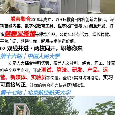
般芸聚合
2018年成立，以
AI+教育+内容创新
为核心，深
耕
智能内容、数字化教育工具、程序化广告与 AI 创意开发
，打
赫鲤显微镜
造
等爆款产品。公司年轻有活力、增长稳健、
平台广阔，期待与你一起用技术创造价值。
02 双线并进・两校同开，职等你来
第十六站｜中国人民大学
立足人大
综合学科优势
，覆盖人文社科、经管、理工、计算
测试、算法、研发、产品、运
机等全品类专业，开放
营、新媒体、实验员
实习
等岗位。全职 / 实习均可投递，
可直接转正
，让你的综合能力快速落地职场。
第十七站｜北京航空航天大学