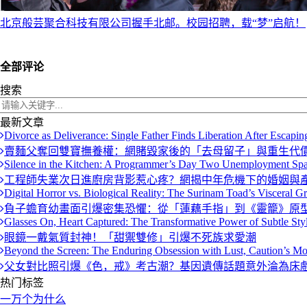
北京般芸聚合科技有限公司握手北邮。校园招聘，载“梦”启航！
全部评论
搜索
最新文章
Divorce as Deliverance: Single Father Finds Liberation After Escapi
賣麵父奪回雙寶撫養權：網賭毀家後的「去母留子」與重生代
Silence in the Kitchen: A Programmer’s Day Two Unemployment Sp
工程師失業次日進廚房背影惹心疼？網揭中年危機下的婚姻與
Digital Horror vs. Biological Reality: The Surinam Toad’s Visceral Gri
負子蟾育幼畫面引爆密集恐懼：從「蓮藕手指」到《靈籠》原
Glasses On, Heart Captured: The Transformative Power of Subtle Sty
眼鏡一戴氣質封神！「甜禦雙修」引爆不死族求愛潮
Beyond the Screen: The Enduring Obsession with Lust, Caution’s Mos
父女對比照引爆《色，戒》考古潮？基因遺傳話題意外淪為床
热门标签
一万个为什么